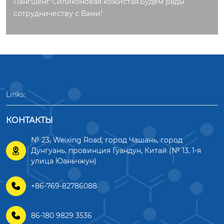
Лангшенг Силиконовая кожистая.Будем рады
сотрудничеству с Вами!
Links:
КОНТАКТЫ
№ 23, Weixing Road, город Чашань, город

Дунгуань, провинция Гуандун, Китай (№ 13, 1-я
улица Юаньчжун)

+86-769-82786088

86-180 9829 3536