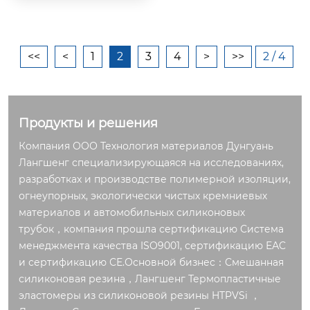
<<
<
1
2
3
4
>
>>
2 / 4
Продукты и решения
Компания ООО Технология материалов Дунгуань
Лангшенг специализирующаяся на исследованиях,
разработках и производстве полимерной изоляции,
огнеупорных, экологически чистых кремниевых
материалов и автомобильных силиконовых
трубок，компания прошла сертификацию Система
менеджмента качества ISO9001, сертификацию ЕАС
и сертификацию СЕ.Основной бизнес：Смешанная
силиконовая резина，Лангшенг Термопластичные
эластомеры из силиконовой резины HTPVSi ，