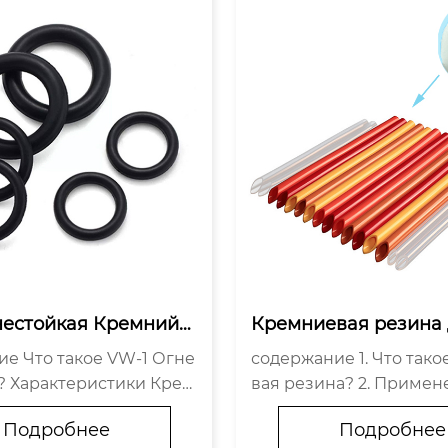
нестойкая Кремнийо
Кремниевая резина
кая Резина для Огн
ей оболочки кабелей: 
-1 Огне
содержание 1. Что такое кремние
о Кабеля: Все, Что Ну
вам нужно знать
? Характеристики Крем
вая резина? 2. Примен
ть
ической Резины Прим
ниевой резины в кабе
Подробнее
Подробнее
W-1 Огнестойкой Крем
мышленности 3. Преи