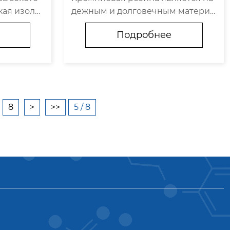
ктеристики
кая изоля
дежным и долговечным материа
высокотем
лом для производства проводов
Подробнее
их изоляц
и кабелей. При выборе этого мат
ние высок
ериала необходимо учитывать ег
тойких из
о технические характеристики, с
б...
тандарты и область...
8
>
>>
5 / 8