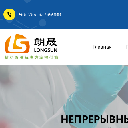
+86-769-82786088

Главная