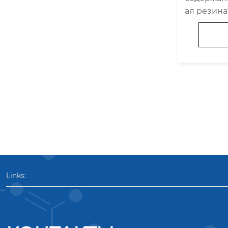
что нужн
ая резин
ьзования
высоково
именение
высоковол
выбрать к
Links: