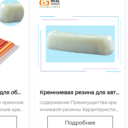
 для общ
Кремниевая резина для авто
все, что 
мобильных низковольтных пр
содержание Преимущества кре
оводов: что это такое?
ение крем
мниевой резины Характеристик
льной про
и кремниевой резины для прово
Подробнее
мущества
дов Области применения в авто