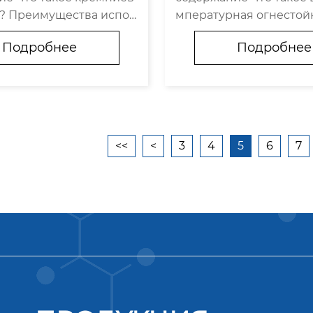
о знать
олное руководство
а? Преимущества испол
мпературная огнестой
 кремниевой резины в
ционная лента? Виды 
Подробнее
Подробнее
льтных проводах EV Пр
пературных огнестойк
 кремниевой резины в
ионных лент Примене
ьтных проводах EV Как
отемпературных огнес
ремниевую р...
оляционных лент Как вы
<<
<
3
4
5
6
7