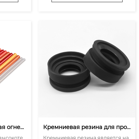
евой рез
мобилях Как выбрать кремниеву
лочки 4.
ю резину Производители кремн
..
иевой резины Сравнение кре...
я огнест
Кремниевая резина для пров
лента: П
одов и кабелей: Обзор и хара
Кремниевая резина является на