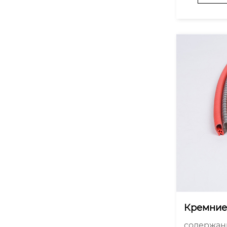
нийорган
мущества
гнестойко
Кремние
ковольтн
содержание Что такое к