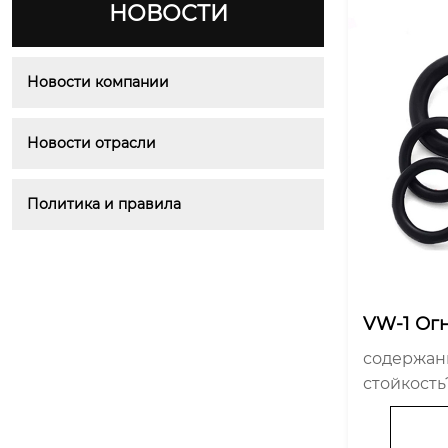
НОВОСТИ
Новости компании
Новости отрасли
Политика и правила
VW-1 Ог
рганичес
содержание Что такое VW
естойког
стойкость
жно Зна
нийорган
енение V