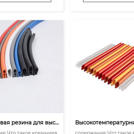
ической Резины Преи
использования кремни
 Использования VW-1 О
ины для кабельной обо
й Кремнийорганич...
Производители кремни.
вая резина для высо
Высокотемпературна
ых проводов EV: все, 
ойкая изоляционная 
ремниев
содержание Что такое высокоте