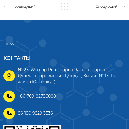
Предыдущий
Следующий
Links:
КОНТАКТЫ
№ 23, Weixing Road, город Чашань, город

Дунгуань, провинция Гуандун, Китай (№ 13, 1-я
улица Юаньчжун)

+86-769-82786088

86-180 9829 3536